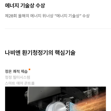
에너지 기술상 수상
제28회 올해의 에너지 위너상 “에너지 기술상” 수상
나비엔 환기청정기의
핵심기술
정온 쾌적 제습
청정 필터시스템
스마트 에어 콘트롤
정
온
쾌
적
제